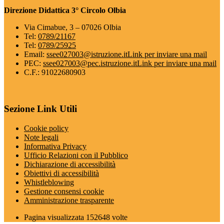
Direzione Didattica 3° Circolo Olbia
Via Cimabue, 3 – 07026 Olbia
Tel:
0789/21167
Tel:
0789/25925
Email:
ssee027003@istruzione.it
Link per inviare una mail
PEC:
ssee027003@pec.istruzione.it
Link per inviare una mail
C.F.: 91022680903
Sezione Link Utili
Cookie policy
Note legali
Informativa Privacy
Ufficio Relazioni con il Pubblico
Dichiarazione di accessibilità
Obiettivi di accessibilità
Whistleblowing
Gestione consensi cookie
Amministrazione trasparente
Pagina visualizzata
152648
volte