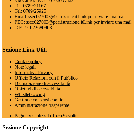
Via Cimabue, 3 – 07026 Olbia
Tel:
0789/21167
Tel:
0789/25925
Email:
ssee027003@istruzione.it
Link per inviare una mail
PEC:
ssee027003@pec.istruzione.it
Link per inviare una mail
C.F.: 91022680903
Sezione Link Utili
Cookie policy
Note legali
Informativa Privacy
Ufficio Relazioni con il Pubblico
Dichiarazione di accessibilità
Obiettivi di accessibilità
Whistleblowing
Gestione consensi cookie
Amministrazione trasparente
Pagina visualizzata
152626
volte
Sezione Copyright