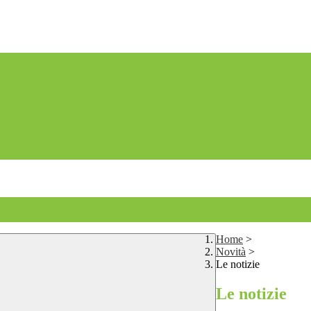
Home
>
Novità
>
Le notizie
Le notizie