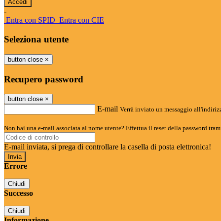
-
Entra con SPID
Entra con CIE
Seleziona utente
button close
×
Recupero password
button close
×
E-mail
Verrà inviato un messaggio all'indirizz
Non hai una e-mail associata al nome utente? Effettua il reset della password tram
E-mail inviata, si prega di controllare la casella di posta elettronica!
Errore
Chiudi
Successo
Chiudi
Informazione