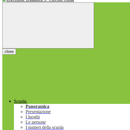
close
Scuola
Panoramica
Presentazione
I luoghi
Le persone
I numeri della scuola