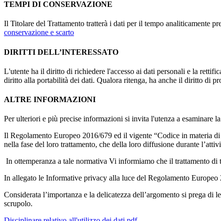
TEMPI DI CONSERVAZIONE
Il Titolare del Trattamento tratterà i dati per il tempo analiticamente 
conservazione e scarto
DIRITTI DELL’INTERESSATO
L'utente ha il diritto di richiedere l'accesso ai dati personali e la retti
diritto alla portabilità dei dati. Qualora ritenga, ha anche il diritto d
ALTRE INFORMAZIONI
Per ulteriori e più precise informazioni si invita l'utenza a esaminare 
Il Regolamento Europeo 2016/679 ed il vigente “Codice in materia di pr
nella fase del loro trattamento, che della loro diffusione durante l’attiv
In ottemperanza a tale normativa Vi informiamo che il trattamento di tutt
In allegato le Informative privacy alla luce del Regolamento Europeo
Considerata l’importanza e la delicatezza dell’argomento si prega di le
scrupolo.
Disciplinare relativo all'utilizzo dei dati.pdf