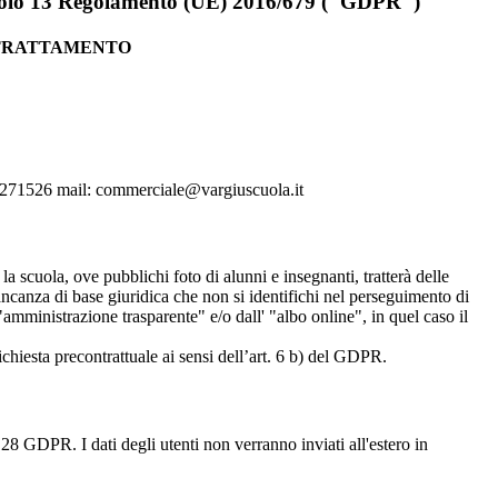
rticolo 13 Regolamento (UE) 2016/679 ("GDPR")
 TRATTAMENTO
 070271526 mail: commerciale@vargiuscuola.it
 la scuola, ove pubblichi foto di alunni e insegnanti, tratterà delle
mancanza di base giuridica che non si identifichi nel perseguimento di
amministrazione trasparente" e/o dall' "albo online", in quel caso il
richiesta precontrattuale ai sensi dell’art. 6 b) del GDPR.
28 GDPR. I dati degli utenti non verranno inviati all'estero in