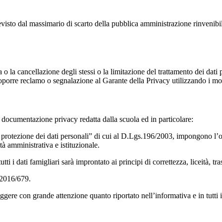
previsto dal massimario di scarto della pubblica amministrazione rinvenibi
fica o la cancellazione degli stessi o la limitazione del trattamento dei dat
i proporre reclamo o segnalazione al Garante della Privacy utilizzando i mo
la documentazione privacy redatta dalla scuola ed in particolare:
otezione dei dati personali” di cui al D.Lgs.196/2003, impongono l’osser
ità amministrativa e istituzionale.
i i dati famigliari sarà improntato ai principi di correttezza, liceità, tr
 2016/679.
ggere con grande attenzione quanto riportato nell’informativa e in tutti