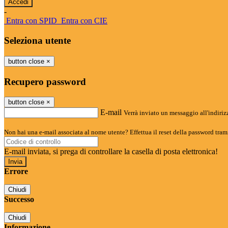
-
Entra con SPID
Entra con CIE
Seleziona utente
button close
×
Recupero password
button close
×
E-mail
Verrà inviato un messaggio all'indirizz
Non hai una e-mail associata al nome utente? Effettua il reset della password tram
E-mail inviata, si prega di controllare la casella di posta elettronica!
Errore
Chiudi
Successo
Chiudi
Informazione