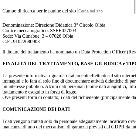
Campo di ricerca per le pagine del sito
Denominazione: Direzione Didattica 3° Circolo Olbia
Codice meccanografico: SSEE027003
Sede: Via Cimabue, 3 – 07026 Olbia
C.F.: 91022680903
Il titolare del trattamento ha nominato un Data Protection Officer (Re
FINALITÀ DEL TRATTAMENTO, BASE GIURIDICA e TIP
La presente informativa riguarda i trattamenti effettuati sul sito interne
immagini e lo farà al solo fine di documentare attività didattiche di pa
un interesse pubblico. Alcuni dati personali (come dati anagrafici, inf
trattamento è eseguito in forza di legge.
Ove presenti form di contatto, i dati del richiedente (principalmente dat
COMUNICAZIONE DEI DATI
I dati vengono trattati solo da personale adeguatamente incaricato ovve
mancanza di uno dei meccanismi di garanzia previsti dal GDPR da inte