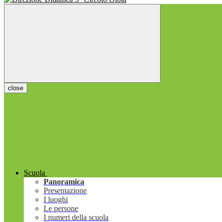
close
Scuola
Panoramica
Presentazione
I luoghi
Le persone
I numeri della scuola