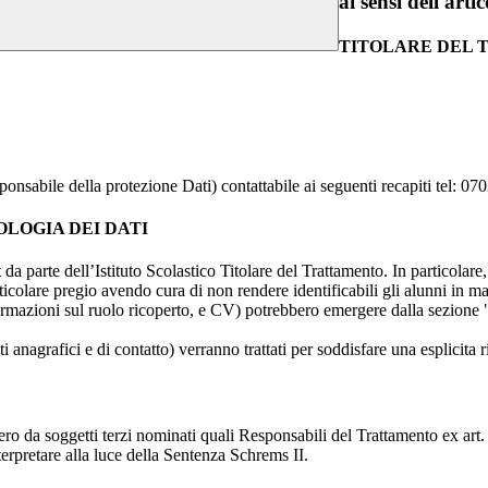
ai sensi dell'a
TITOLARE DEL
sponsabile della protezione Dati) contattabile ai seguenti recapiti tel:
OLOGIA DEI DATI
t da parte dell’Istituto Scolastico Titolare del Trattamento. In particolare,
rticolare pregio avendo cura di non rendere identificabili gli alunni in 
ormazioni sul ruolo ricoperto, e CV) potrebbero emergere dalla sezione "
i anagrafici e di contatto) verranno trattati per soddisfare una esplicita 
ro da soggetti terzi nominati quali Responsabili del Trattamento ex art. 
rpretare alla luce della Sentenza Schrems II.