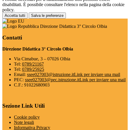
disabilitati. È possibile consultare l'elenco nella pagina della cookie
policy.
Accetta tutti
Salva le preferenze
Direzione Didattica 3° Circolo Olbia
Contatti
Direzione Didattica 3° Circolo Olbia
Via Cimabue, 3 – 07026 Olbia
Tel:
0789/21167
Tel:
0789/25925
Email:
ssee027003@istruzione.it
Link per inviare una mail
PEC:
ssee027003@pec.istruzione.it
Link per inviare una mail
C.F.: 91022680903
Sezione Link Utili
Cookie policy
Note legali
Informativa Privacy