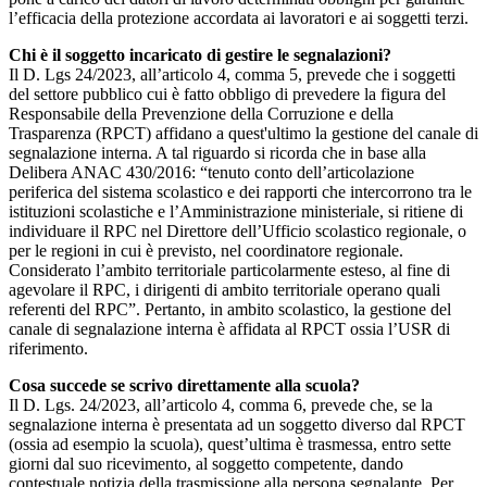
l’efficacia della protezione accordata ai lavoratori e ai soggetti terzi.
Chi è il soggetto incaricato di gestire le segnalazioni?
Il D. Lgs 24/2023, all’articolo 4, comma 5, prevede che i soggetti
del settore pubblico cui è fatto obbligo di prevedere la figura del
Responsabile della Prevenzione della Corruzione e della
Trasparenza (RPCT) affidano a quest'ultimo la gestione del canale di
segnalazione interna. A tal riguardo si ricorda che in base alla
Delibera ANAC 430/2016: “tenuto conto dell’articolazione
periferica del sistema scolastico e dei rapporti che intercorrono tra le
istituzioni scolastiche e l’Amministrazione ministeriale, si ritiene di
individuare il RPC nel Direttore dell’Ufficio scolastico regionale, o
per le regioni in cui è previsto, nel coordinatore regionale.
Considerato l’ambito territoriale particolarmente esteso, al fine di
agevolare il RPC, i dirigenti di ambito territoriale operano quali
referenti del RPC”. Pertanto, in ambito scolastico, la gestione del
canale di segnalazione interna è affidata al RPCT ossia l’USR di
riferimento.
Cosa succede se scrivo direttamente alla scuola?
Il D. Lgs. 24/2023, all’articolo 4, comma 6, prevede che, se la
segnalazione interna è presentata ad un soggetto diverso dal RPCT
(ossia ad esempio la scuola), quest’ultima è trasmessa, entro sette
giorni dal suo ricevimento, al soggetto competente, dando
contestuale notizia della trasmissione alla persona segnalante. Per