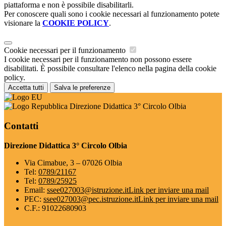
piattaforma e non è possibile disabilitarli.
Per conoscere quali sono i cookie necessari al funzionamento potete
visionare la
COOKIE POLICY
.
Cookie necessari per il funzionamento
I cookie necessari per il funzionamento non possono essere
disabilitati. È possibile consultare l'elenco nella pagina della cookie
policy.
Accetta tutti
Salva le preferenze
Direzione Didattica 3° Circolo Olbia
Contatti
Direzione Didattica 3° Circolo Olbia
Via Cimabue, 3 – 07026 Olbia
Tel:
0789/21167
Tel:
0789/25925
Email:
ssee027003@istruzione.it
Link per inviare una mail
PEC:
ssee027003@pec.istruzione.it
Link per inviare una mail
C.F.: 91022680903