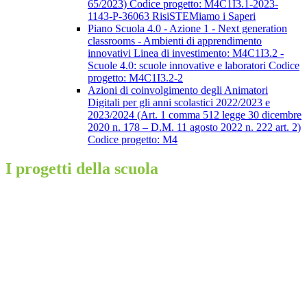
65/2023) Codice progetto: M4C1I3.1-2023-
1143-P-36063 RisiSTEMiamo i Saperi
Piano Scuola 4.0 - Azione 1 - Next generation
classrooms - Ambienti di apprendimento
innovativi Linea di investimento: M4C1I3.2 -
Scuole 4.0: scuole innovative e laboratori Codice
progetto: M4C1I3.2-2
Azioni di coinvolgimento degli Animatori
Digitali per gli anni scolastici 2022/2023 e
2023/2024 (Art. 1 comma 512 legge 30 dicembre
2020 n. 178 – D.M. 11 agosto 2022 n. 222 art. 2)
Codice progetto: M4
I progetti della scuola