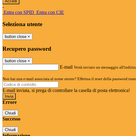
-
Entra con SPID
Entra con CIE
Seleziona utente
button close
×
Recupero password
button close
×
E-mail
Verrà inviato un messaggio all'indirizz
Non hai una e-mail associata al nome utente? Effettua il reset della password tram
E-mail inviata, si prega di controllare la casella di posta elettronica!
Errore
Chiudi
Successo
Chiudi
Informazione