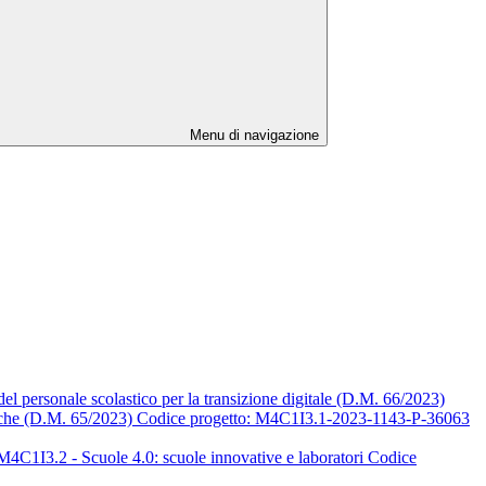
Menu di navigazione
 del personale scolastico per la transizione digitale (D.M. 66/2023)
tiche (D.M. 65/2023) Codice progetto: M4C1I3.1-2023-1143-P-36063
M4C1I3.2 - Scuole 4.0: scuole innovative e laboratori Codice