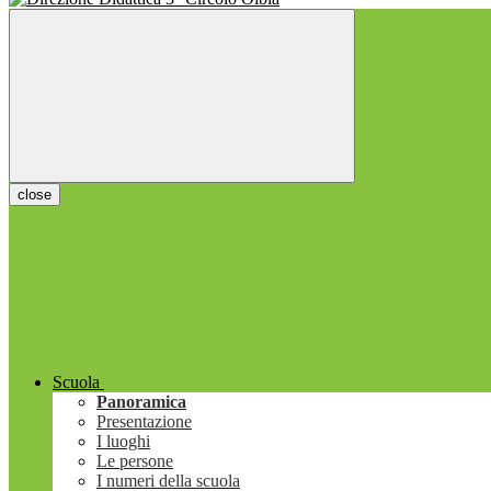
close
Scuola
Panoramica
Presentazione
I luoghi
Le persone
I numeri della scuola