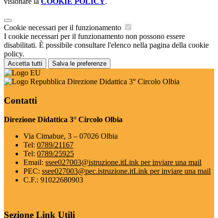
visionare la
COOKIE POLICY
.
Cookie necessari per il funzionamento
I cookie necessari per il funzionamento non possono essere
disabilitati. È possibile consultare l'elenco nella pagina della cookie
policy.
Accetta tutti
Salva le preferenze
Direzione Didattica 3° Circolo Olbia
Contatti
Direzione Didattica 3° Circolo Olbia
Via Cimabue, 3 – 07026 Olbia
Tel:
0789/21167
Tel:
0789/25925
Email:
ssee027003@istruzione.it
Link per inviare una mail
PEC:
ssee027003@pec.istruzione.it
Link per inviare una mail
C.F.: 91022680903
Sezione Link Utili