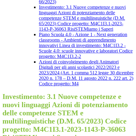
66/2023)
Investimento: 3.1 Nuove competenze e nuovi
linguaggi Azioni di potenziamento delle
competenze STEM e multilinguistiche (D.M.
65/2023) Codice progetto: M4C1I3.1-2023-
1143-P-36063 RisiSTEMiamo i Saperi
Piano Scuola 4.0 - Azione 1 - Next generation
classrooms - Ambienti di apprendimento
innovativi Linea di investimento: M4C1I3.2 -
Scuole 4.0: scuole innovative e laboratori Codice
progetto: M4C1I3.2-2
Azioni di coinvolgimento degli Animatori
Digitali per gli anni scolastici 2022/2023 e
2023/2024 (Art. 1 comma 512 legge 30 dicembre
2020 n. 178 – D.M. 11 agosto 2022 n. 222 art. 2)
Codice progetto: M4
Investimento: 3.1 Nuove competenze e
nuovi linguaggi Azioni di potenziamento
delle competenze STEM e
multilinguistiche (D.M. 65/2023) Codice
progetto: M4C1I3.1-2023-1143-P-36063