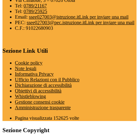
Via Cimabue, 3 – 07026 Olbia
Tel:
0789/21167
Tel:
0789/25925
Email:
ssee027003@istruzione.it
Link per inviare una mail
PEC:
ssee027003@pec.istruzione.it
Link per inviare una mail
C.F.: 91022680903
Sezione Link Utili
Cookie policy
Note legali
Informativa Privacy
Ufficio Relazioni con il Pubblico
Dichiarazione di accessibilità
Obiettivi di accessibilità
Whistleblowing
Gestione consensi cookie
Amministrazione trasparente
Pagina visualizzata
152625
volte
Sezione Copyright