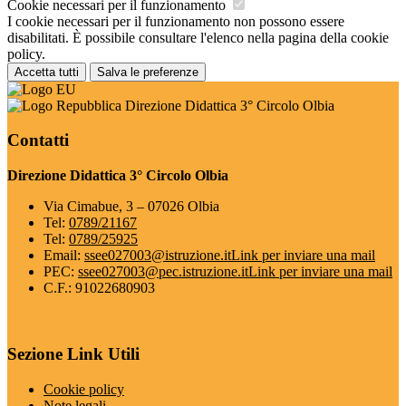
Cookie necessari per il funzionamento
I cookie necessari per il funzionamento non possono essere
disabilitati. È possibile consultare l'elenco nella pagina della cookie
policy.
Accetta tutti
Salva le preferenze
Direzione Didattica 3° Circolo Olbia
Contatti
Direzione Didattica 3° Circolo Olbia
Via Cimabue, 3 – 07026 Olbia
Tel:
0789/21167
Tel:
0789/25925
Email:
ssee027003@istruzione.it
Link per inviare una mail
PEC:
ssee027003@pec.istruzione.it
Link per inviare una mail
C.F.: 91022680903
Sezione Link Utili
Cookie policy
Note legali