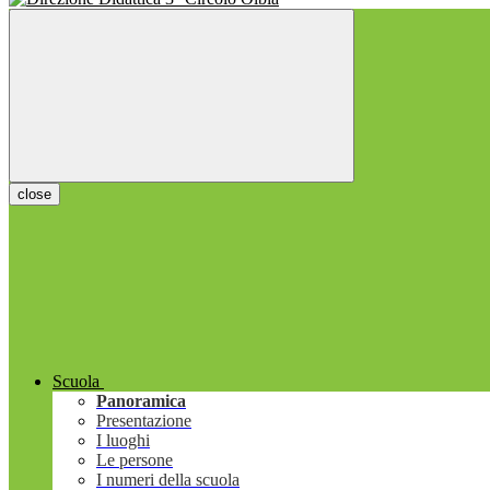
close
Scuola
Panoramica
Presentazione
I luoghi
Le persone
I numeri della scuola