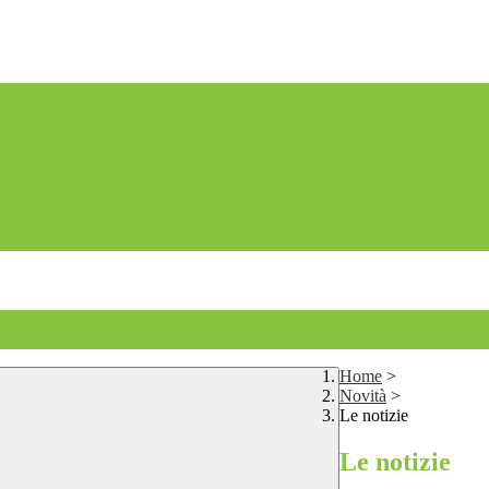
Home
>
Novità
>
Le notizie
Le notizie