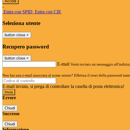
-
Entra con SPID
Entra con CIE
Seleziona utente
button close
×
Recupero password
button close
×
E-mail
Verrà inviato un messaggio all'indirizz
Non hai una e-mail associata al nome utente? Effettua il reset della password tram
E-mail inviata, si prega di controllare la casella di posta elettronica!
Errore
Chiudi
Successo
Chiudi
Informazione