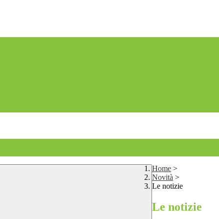
Home
>
Novità
>
Le notizie
Le notizie