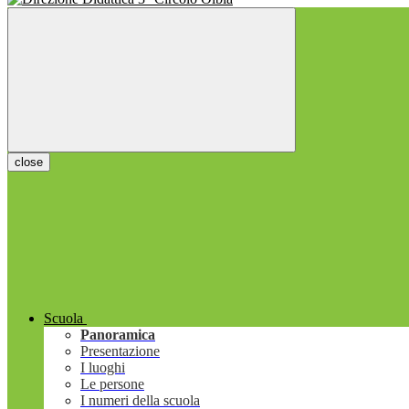
close
Scuola
Panoramica
Presentazione
I luoghi
Le persone
I numeri della scuola