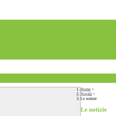
Home
>
Novità
>
Le notizie
Le notizie