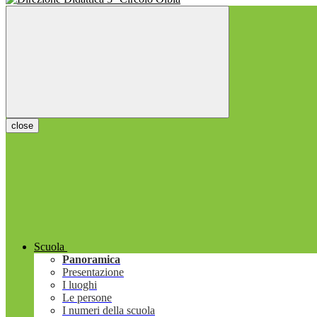
close
Scuola
Panoramica
Presentazione
I luoghi
Le persone
I numeri della scuola