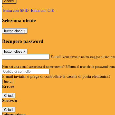
-
Entra con SPID
Entra con CIE
Seleziona utente
button close
×
Recupero password
button close
×
E-mail
Verrà inviato un messaggio all'indirizz
Non hai una e-mail associata al nome utente? Effettua il reset della password tram
E-mail inviata, si prega di controllare la casella di posta elettronica!
Errore
Chiudi
Successo
Chiudi
Informazione