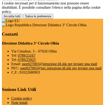
I cookie necessari per il funzionamento non possono essere
disabilitati. È possibile consultare l'elenco nella pagina della cookie
policy.
Accetta tutti
Salva le preferenze
Direzione Didattica 3° Circolo Olbia
Contatti
Direzione Didattica 3° Circolo Olbia
Via Cimabue, 3 – 07026 Olbia
Tel:
0789/21167
Tel:
0789/25925
Email:
ssee027003@istruzione.it
Link per inviare una mail
PEC:
ssee027003@pec.istruzione.it
Link per inviare una mail
C.F.: 91022680903
Sezione Link Utili
Cookie policy
Note legali