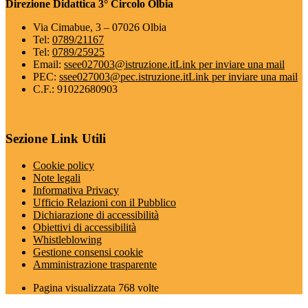
Direzione Didattica 3° Circolo Olbia
Via Cimabue, 3 – 07026 Olbia
Tel:
0789/21167
Tel:
0789/25925
Email:
ssee027003@istruzione.it
Link per inviare una mail
PEC:
ssee027003@pec.istruzione.it
Link per inviare una mail
C.F.: 91022680903
Sezione Link Utili
Cookie policy
Note legali
Informativa Privacy
Ufficio Relazioni con il Pubblico
Dichiarazione di accessibilità
Obiettivi di accessibilità
Whistleblowing
Gestione consensi cookie
Amministrazione trasparente
Pagina visualizzata
768
volte