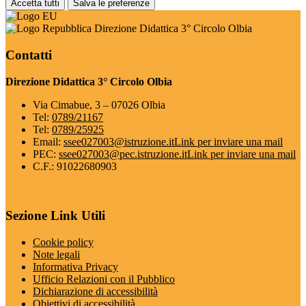
Accetta tutti
Salva le preferenze
Direzione Didattica 3° Circolo Olbia
Contatti
Direzione Didattica 3° Circolo Olbia
Via Cimabue, 3 – 07026 Olbia
Tel:
0789/21167
Tel:
0789/25925
Email:
ssee027003@istruzione.it
Link per inviare una mail
PEC:
ssee027003@pec.istruzione.it
Link per inviare una mail
C.F.: 91022680903
Sezione Link Utili
Cookie policy
Note legali
Informativa Privacy
Ufficio Relazioni con il Pubblico
Dichiarazione di accessibilità
Obiettivi di accessibilità