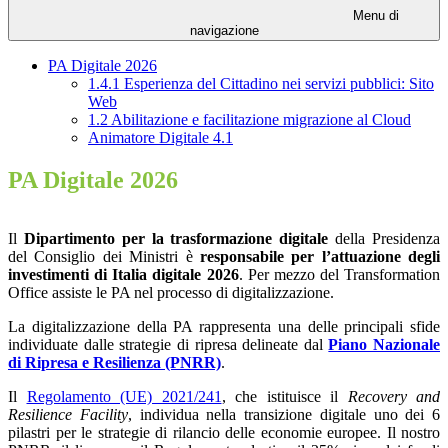
Menu di
navigazione
PA Digitale 2026
1.4.1 Esperienza del Cittadino nei servizi pubblici: Sito
Web
1.2 Abilitazione e facilitazione migrazione al Cloud
Animatore Digitale 4.1
PA Digitale 2026
Il
Dipartimento per la trasformazione digitale
della Presidenza
del Consiglio dei Ministri è
responsabile per l’attuazione degli
investimenti di Italia digitale 2026
. Per mezzo del Transformation
Office assiste le PA nel processo di digitalizzazione.
La digitalizzazione della PA rappresenta una delle principali sfide
individuate dalle strategie di ripresa delineate dal
Piano Nazionale
di Ripresa e Resilienza
(PNRR)
.
Il
Regolamento (UE) 2021/241
, che istituisce il
Recovery and
Resilience Facility
, individua nella transizione digitale uno dei 6
pilastri per le strategie di rilancio delle economie europee. Il nostro