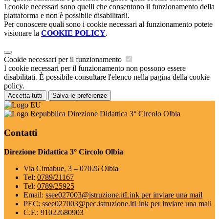
I cookie necessari sono quelli che consentono il funzionamento della
piattaforma e non è possibile disabilitarli.
Per conoscere quali sono i cookie necessari al funzionamento potete
visionare la
COOKIE POLICY
.
Cookie necessari per il funzionamento
I cookie necessari per il funzionamento non possono essere
disabilitati. È possibile consultare l'elenco nella pagina della cookie
policy.
Accetta tutti
Salva le preferenze
Direzione Didattica 3° Circolo Olbia
Contatti
Direzione Didattica 3° Circolo Olbia
Via Cimabue, 3 – 07026 Olbia
Tel:
0789/21167
Tel:
0789/25925
Email:
ssee027003@istruzione.it
Link per inviare una mail
PEC:
ssee027003@pec.istruzione.it
Link per inviare una mail
C.F.: 91022680903