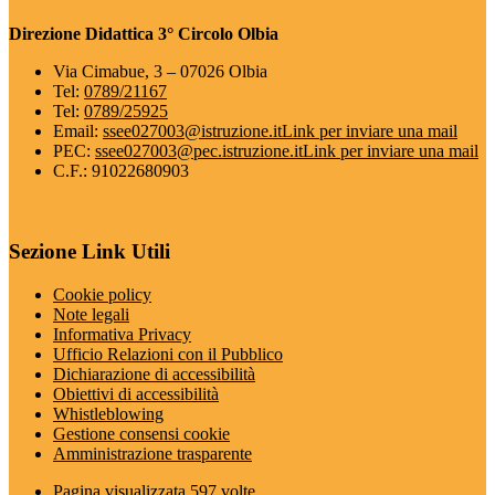
Direzione Didattica 3° Circolo Olbia
Via Cimabue, 3 – 07026 Olbia
Tel:
0789/21167
Tel:
0789/25925
Email:
ssee027003@istruzione.it
Link per inviare una mail
PEC:
ssee027003@pec.istruzione.it
Link per inviare una mail
C.F.: 91022680903
Sezione Link Utili
Cookie policy
Note legali
Informativa Privacy
Ufficio Relazioni con il Pubblico
Dichiarazione di accessibilità
Obiettivi di accessibilità
Whistleblowing
Gestione consensi cookie
Amministrazione trasparente
Pagina visualizzata
597
volte