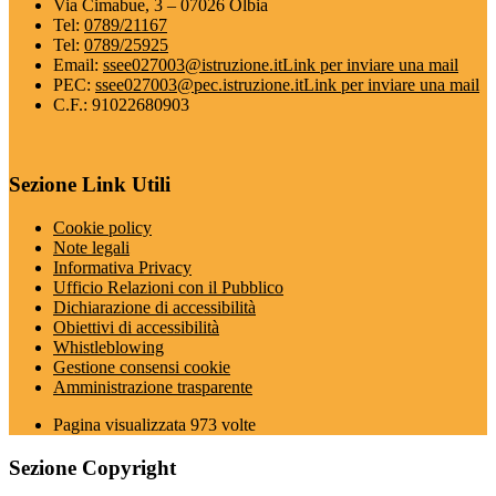
Via Cimabue, 3 – 07026 Olbia
Tel:
0789/21167
Tel:
0789/25925
Email:
ssee027003@istruzione.it
Link per inviare una mail
PEC:
ssee027003@pec.istruzione.it
Link per inviare una mail
C.F.: 91022680903
Sezione Link Utili
Cookie policy
Note legali
Informativa Privacy
Ufficio Relazioni con il Pubblico
Dichiarazione di accessibilità
Obiettivi di accessibilità
Whistleblowing
Gestione consensi cookie
Amministrazione trasparente
Pagina visualizzata
973
volte
Sezione Copyright