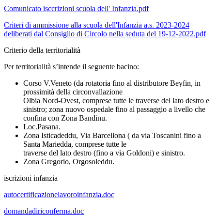
Comunicato isccrizioni scuola dell' Infanzia.pdf
Criteri di ammissione alla scuola dell'Infanzia a.s. 2023-2024
deliberati dal Consiglio di Circolo nella seduta del 19-12-2022.pdf
Criterio della territorialità
Per territorialità s’intende il seguente bacino:
Corso V.Veneto (da rotatoria fino al distributore Beyfin, in
prossimità della circonvallazione
Olbia Nord-Ovest, comprese tutte le traverse del lato destro e
sinistro; zona nuovo ospedale fino al passaggio a livello che
confina con Zona Bandinu.
Loc.Pasana.
Zona Isticadeddu, Via Barcellona ( da via Toscanini fino a
Santa Mariedda, comprese tutte le
traverse del lato destro (fino a via Goldoni) e sinistro.
Zona Gregorio, Orgosoleddu.
iscrizioni infanzia
autocertificazionelavoroinfanzia.doc
domandadiriconferma.doc