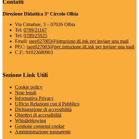
Contatti
Direzione Didattica 3° Circolo Olbia
Via Cimabue, 3 – 07026 Olbia
Tel:
0789/21167
Tel:
0789/25925
Email:
ssee027003@istruzione.it
Link per inviare una mail
PEC:
ssee027003@pec.istruzione.it
Link per inviare una mail
C.F.: 91022680903
Sezione Link Utili
Cookie policy
Note legali
Informativa Privacy
Ufficio Relazioni con il Pubblico
Dichiarazione di accessibilità
Obiettivi di accessibilità
Whistleblowing
Gestione consensi cookie
Amministrazione trasparente