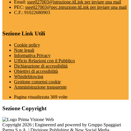
Email:
ssee027003@istruzione.it
Link per inviare una mail
PEC:
ssee027003@pec.istruzione.it
Link per inviare una mail
C.F.: 91022680903
Sezione Link Utili
Cookie policy
Note legali
Informativa Privacy
Ufficio Relazioni con il Pubblico
Dichiarazione di accessibilità
Obiettivi di accessibilità
Whistleblowing
Gestione consensi cookie
Amministrazione trasparente
Pagina visualizzata
369
volte
Sezione Copyright
Copyright 2026 | Engineered and powered by Gruppo Spaggiari
Parma S.p.A. | Divisione Publishing & New Social Media