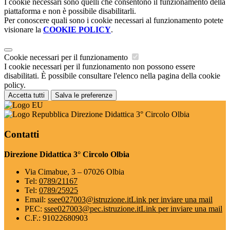
I cookie necessari sono quelli che consentono il funzionamento della
piattaforma e non è possibile disabilitarli.
Per conoscere quali sono i cookie necessari al funzionamento potete
visionare la
COOKIE POLICY
.
Cookie necessari per il funzionamento
I cookie necessari per il funzionamento non possono essere
disabilitati. È possibile consultare l'elenco nella pagina della cookie
policy.
Accetta tutti
Salva le preferenze
Direzione Didattica 3° Circolo Olbia
Contatti
Direzione Didattica 3° Circolo Olbia
Via Cimabue, 3 – 07026 Olbia
Tel:
0789/21167
Tel:
0789/25925
Email:
ssee027003@istruzione.it
Link per inviare una mail
PEC:
ssee027003@pec.istruzione.it
Link per inviare una mail
C.F.: 91022680903