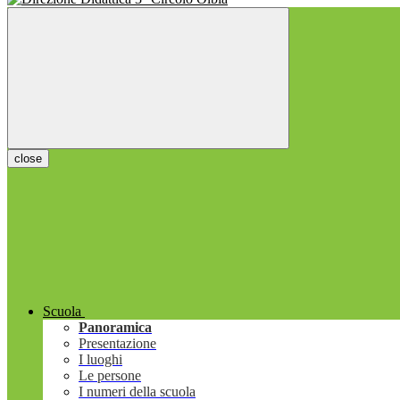
close
Scuola
Panoramica
Presentazione
I luoghi
Le persone
I numeri della scuola