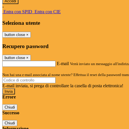
-
Entra con SPID
Entra con CIE
Seleziona utente
button close
×
Recupero password
button close
×
E-mail
Verrà inviato un messaggio all'indirizz
Non hai una e-mail associata al nome utente? Effettua il reset della password tram
E-mail inviata, si prega di controllare la casella di posta elettronica!
Errore
Chiudi
Successo
Chiudi
Informazione