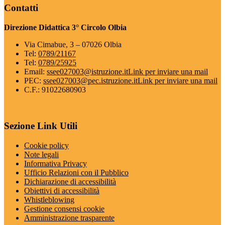
Contatti
Direzione Didattica 3° Circolo Olbia
Via Cimabue, 3 – 07026 Olbia
Tel:
0789/21167
Tel:
0789/25925
Email:
ssee027003@istruzione.it
Link per inviare una mail
PEC:
ssee027003@pec.istruzione.it
Link per inviare una mail
C.F.: 91022680903
Sezione Link Utili
Cookie policy
Note legali
Informativa Privacy
Ufficio Relazioni con il Pubblico
Dichiarazione di accessibilità
Obiettivi di accessibilità
Whistleblowing
Gestione consensi cookie
Amministrazione trasparente