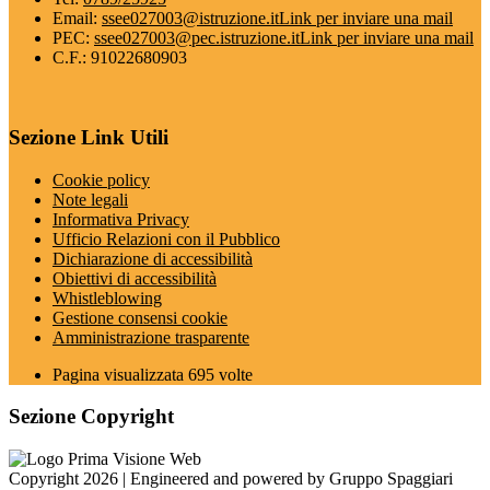
Email:
ssee027003@istruzione.it
Link per inviare una mail
PEC:
ssee027003@pec.istruzione.it
Link per inviare una mail
C.F.: 91022680903
Sezione Link Utili
Cookie policy
Note legali
Informativa Privacy
Ufficio Relazioni con il Pubblico
Dichiarazione di accessibilità
Obiettivi di accessibilità
Whistleblowing
Gestione consensi cookie
Amministrazione trasparente
Pagina visualizzata
695
volte
Sezione Copyright
Copyright 2026 | Engineered and powered by Gruppo Spaggiari