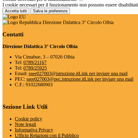
I cookie necessari per il funzionamento non possono essere disabilitati.
Accetta tutti
Salva le preferenze
Direzione Didattica 3° Circolo Olbia
Contatti
Direzione Didattica 3° Circolo Olbia
Via Cimabue, 3 – 07026 Olbia
Tel:
0789/21167
Tel:
0789/25925
Email:
ssee027003@istruzione.it
Link per inviare una mail
PEC:
ssee027003@pec.istruzione.it
Link per inviare una mail
C.F.: 91022680903
Sezione Link Utili
Cookie policy
Note legali
Informativa Privacy
Ufficio Relazioni con il Pubblico