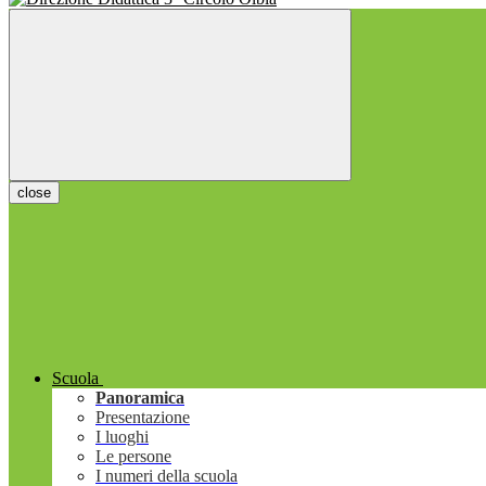
close
Scuola
Panoramica
Presentazione
I luoghi
Le persone
I numeri della scuola