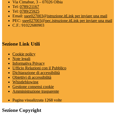
Via Cimabue, 3 – 07026 Olbia
Tel:
0789/21167
Tel:
0789/25925
Email:
ssee027003@istruzione.it
Link per inviare una mail
PEC:
ssee027003@pec.istruzione.it
Link per inviare una mail
C.F.: 91022680903
Sezione Link Utili
Cookie policy
Note legali
Informativa Privacy
Ufficio Relazioni con il Pubblico
Dichiarazione di accessibilità
Obiettivi di accessibilità
Whistleblowing
Gestione consensi cookie
Amministrazione trasparente
Pagina visualizzata
1268
volte
Sezione Copyright