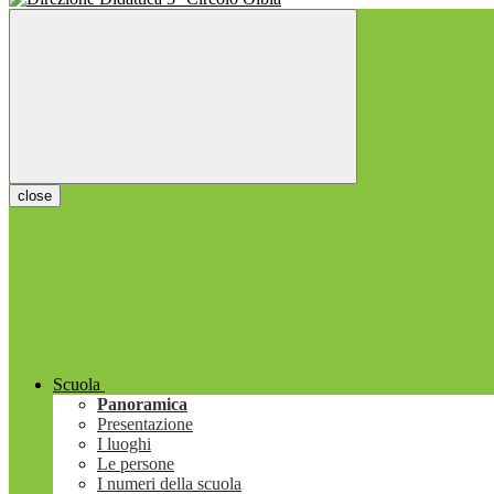
close
Scuola
Panoramica
Presentazione
I luoghi
Le persone
I numeri della scuola