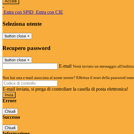
-
Entra con SPID
Entra con CIE
Seleziona utente
button close
×
Recupero password
button close
×
E-mail
Verrà inviato un messaggio all'indirizz
Non hai una e-mail associata al nome utente? Effettua il reset della password tram
E-mail inviata, si prega di controllare la casella di posta elettronica!
Errore
Chiudi
Successo
Chiudi
Informazione