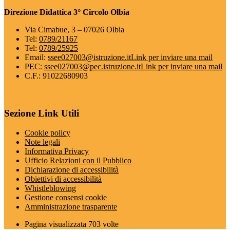
Direzione Didattica 3° Circolo Olbia
Via Cimabue, 3 – 07026 Olbia
Tel:
0789/21167
Tel:
0789/25925
Email:
ssee027003@istruzione.it
Link per inviare una mail
PEC:
ssee027003@pec.istruzione.it
Link per inviare una mail
C.F.: 91022680903
Sezione Link Utili
Cookie policy
Note legali
Informativa Privacy
Ufficio Relazioni con il Pubblico
Dichiarazione di accessibilità
Obiettivi di accessibilità
Whistleblowing
Gestione consensi cookie
Amministrazione trasparente
Pagina visualizzata
703
volte